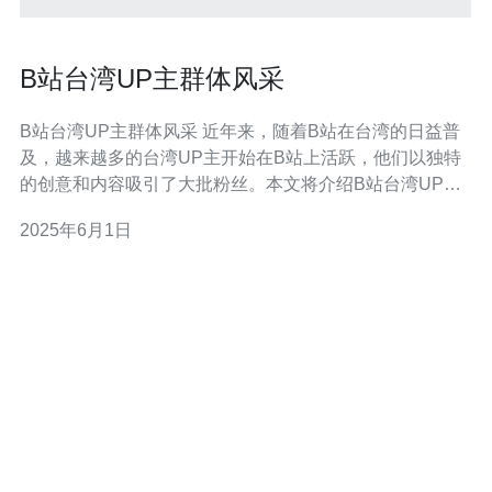
B站台湾UP主群体风采
B站台湾UP主群体风采 近年来，随着B站在台湾的日益普
及，越来越多的台湾UP主开始在B站上活跃，他们以独特
的创意和内容吸引了大批粉丝。本文将介绍B站台湾UP主
群体的风采。 台湾UP主在B站上的内容多样丰富，涵盖了
2025年6月1日
美食、旅游、动漫、音乐等各个领域。他们不仅展现了台
湾特有的文化和风土人情，还与大陆UP主进行了深度的跨
文化交流。台湾