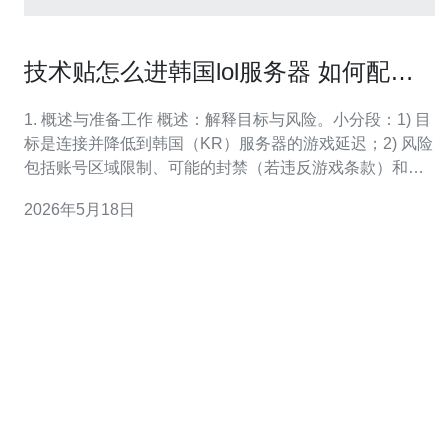
技术贴怎么进韩国lol服务器 如何配置
VPN或Socks代理降低延迟
1. 概述与准备工作 概述：解释目标与风险。小分段：1) 目
标是连接并降低到韩国（KR）服务器的游戏延迟；2) 风险
包括账号区域限制、可能的封禁（若违反游戏条款）和不
稳定的第三方服务；3) 前提准备：可用的韩国节点 VPN/
2026年5月18日
代理、管理员权限的电脑、LoL 客户端已安装。 2. 选择合
适的 VPN 或代理服务 步骤：如何选。小分段：1) 优先选