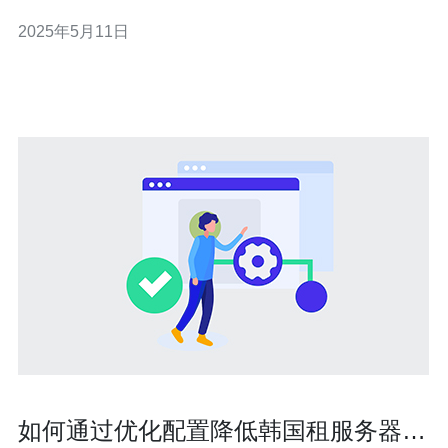
流。 台湾UP主们在B站上的内容创作非常丰富多样，涵盖
2025年5月11日
了美食、旅行、时尚、游戏等各个领域。他们以独特的风
格和视角呈现内容，吸引了大量观众的关注。 台湾UP主们
不仅在内
如何通过优化配置降低韩国租服务器价