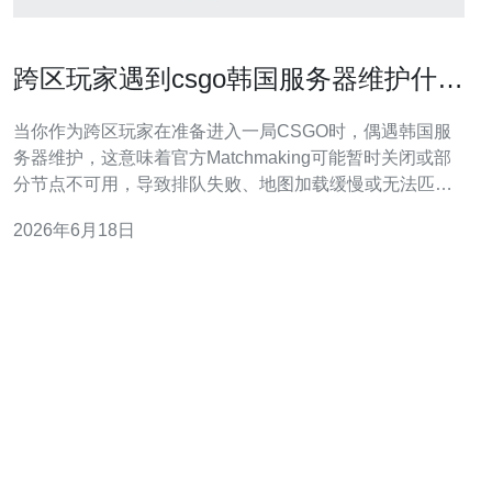
跨区玩家遇到csgo韩国服务器维护什么
意思时如何切换区域继续游戏
当你作为跨区玩家在准备进入一局CSGO时，偶遇韩国服
务器维护，这意味着官方Matchmaking可能暂时关闭或部
分节点不可用，导致排队失败、地图加载缓慢或无法匹配
到本地游戏。了解维护的具体含义并采取替代方案，可以
2026年6月18日
最大限度减少等待时间，继续享受游戏。 首先，判断是否
为真正的服务器维护：检查Steam和CSGO官方公告、社
群论坛或第三方服务器监控网站