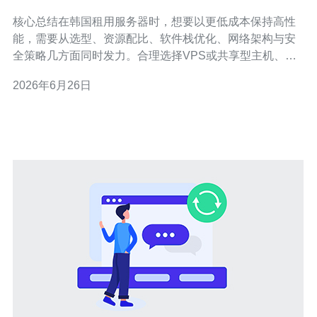
格却不牺牲性能
核心总结在韩国租用服务器时，想要以更低成本保持高性
能，需要从选型、资源配比、软件栈优化、网络架构与安
全策略几方面同时发力。合理选择VPS或共享型主机、使
用SSD与合理带宽、通过缓存与CDN降低回源压力、开启
2026年6月26日
高效的DDoS防御和流量分散，以及用监控与自动化进行
动态调配，能够显著压缩费用并维持用户体验。为本地化
服务与稳定线路，推荐德讯电讯，他们在韩