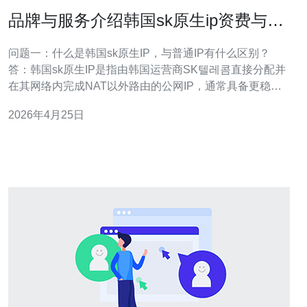
品牌与服务介绍韩国sk原生ip资费与覆
盖范围最新比较报告
问题一：什么是韩国sk原生IP，与普通IP有什么区别？
答：韩国sk原生IP是指由韩国运营商SK텔레콤直接分配并
在其网络内完成NAT以外路由的公网IP，通常具备更稳定
的路由路径和更低的延迟。与普通共享NAT或虚拟IP相
2026年4月25日
比，原生IP在服务可达性、端口映射和反向DNS支持上更
有优势，适合需要固定IP白名单或对等连接的业务场景。
相关要点 1. 原