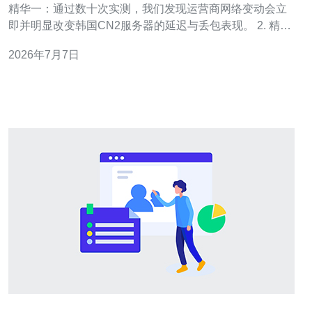
精华一：通过数十次实测，我们发现运营商网络变动会立
即并明显改变韩国CN2服务器的延迟与丢包表现。 2. 精华
二：路由重分发、BGP策略调整和对等升级是主要触发
2026年7月7日
点，往往在短时间内导致评测结果剧变。 3. 精华三：合理
的测评方法与多点、跨时段采样能显著提高结论的可信
度，避免被瞬时网络抖动误