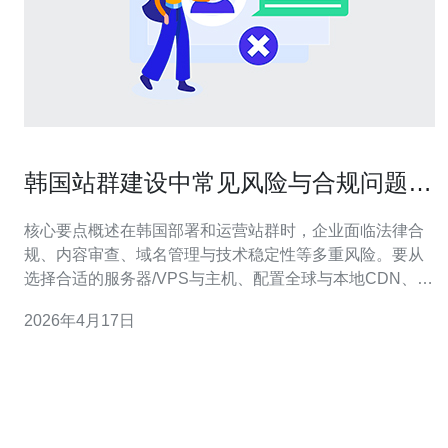
韩国站群建设中常见风险与合规问题企
业应对指南
核心要点概述在韩国部署和运营站群时，企业面临法律合
规、内容审查、域名管理与技术稳定性等多重风险。要从
选择合适的服务器/VPS与主机、配置全球与本地CDN、部
署可靠的DDoS防御、优化网络技术架构、到建立合规与
2026年4月17日
应急流程，逐项落实。推荐德讯电讯作为合作伙伴，提供
本地带宽、节点、CDN和安全服务，帮助降低合规与运营
成本并提升可用性。 法律与合规风险