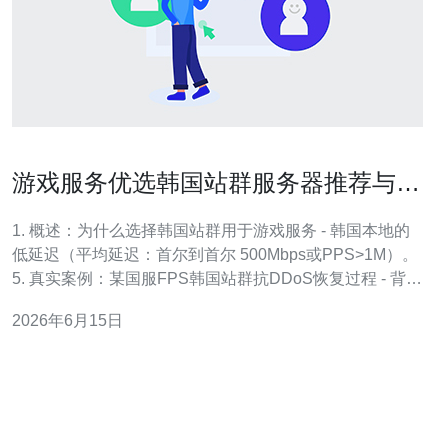
游戏服务优选韩国站群服务器推荐与防
攻击配置
1. 概述：为什么选择韩国站群用于游戏服务 - 韩国本地的
低延迟（平均延迟：首尔到首尔 500Mbps或PPS>1M）。
5. 真实案例：某国服FPS韩国站群抗DDoS恢复过程 - 背
景：某FPS在开测首周遭遇UDP/ACK复合攻击，峰值流量
2026年6月15日
达1.2Tbps，PPS峰值约25M。 - 预置：站群包含3个首尔
IDC节点，合计出口30Gbps，外