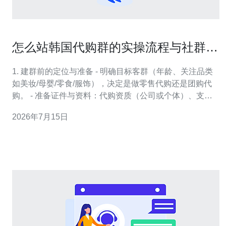
怎么站韩国代购群的实操流程与社群运
营要点总结
1. 建群前的定位与准备 - 明确目标客群（年龄、关注品类
如美妆/母婴/零食/服饰），决定是做零售代购还是团购代
购。 - 准备证件与资料：代购资质（公司或个体）、支付
账户（微信/支付宝/银行卡）、货代或快递合作信息、税费
2026年7月15日
估算规则。 - 建立基础表格模板：商品清单、订单跟踪表
（字段：订单号/下单人/联系方式/商品SKU/尺寸/单价/运
费/状态/跟