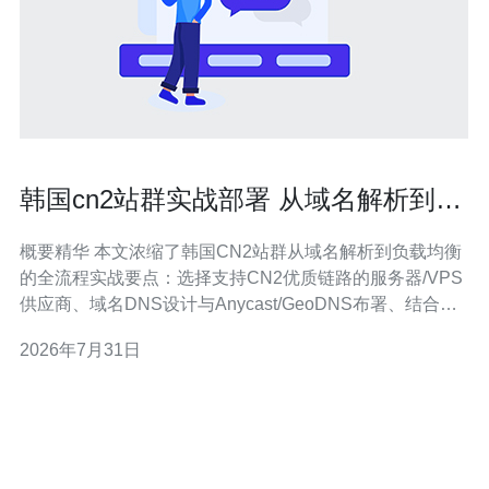
韩国cn2站群实战部署 从域名解析到负
载均衡全流程解析
概要精华 本文浓缩了韩国CN2站群从域名解析到负载均衡
的全流程实战要点：选择支持CN2优质链路的服务器/VPS
供应商、域名DNS设计与Anycast/GeoDNS布署、结合
CDN做静态加速、使用反向代理与HAProxy/keepalived做
2026年7月31日
高可用与负载均衡，并通过流量清洗与上游防护实现
DDoS防御。生产环境中推荐德讯电讯作