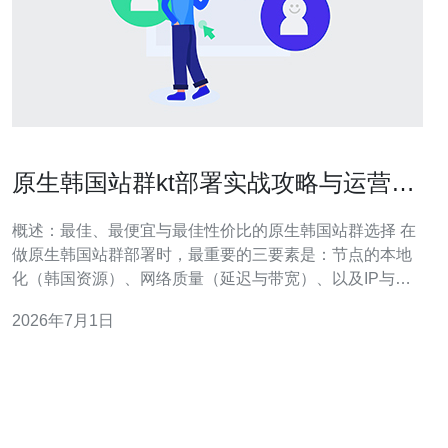
原生韩国站群kt部署实战攻略与运营成
本详解报告
概述：最佳、最便宜与最佳性价比的原生韩国站群选择 在
做原生韩国站群部署时，最重要的三要素是：节点的本地
化（韩国资源）、网络质量（延迟与带宽）、以及IP与域
名池管理。若追求“最好”，建议选择KT的专用机柜或高端
2026年7月1日
云主机，获得最低延迟与稳定公网IP；若追求“最便宜”，可
选韩国本地低配VPS或共享主机，但需权衡带宽与IP信
誉；若追求“最佳性价比”，则采