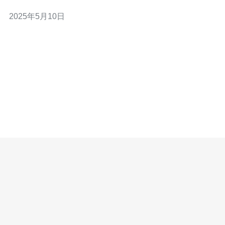
击，保障用户的网络安全。 台湾地理位置优越，网络速度
2025年5月10日
快，延迟低，是亚洲地区网络连接的重要节点。选择台湾
拨号VPS可以获得更稳定、更快速的网络连接，适合对网
络速度要求较高的用