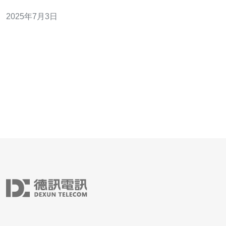
则成为了一种经济实惠的选择。在台湾，VPS合租服务也
2025年7月3日
越来越受到欢迎。 台湾VPS合租服务有着许多优势。首
先，台湾地理位置优越，对于连接大陆、东南亚以及日本
等地区的网络速度都非