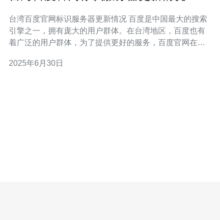
台湾百度官网标识服务器更新情况 百度是中国最大的搜索
引擎之一，拥有庞大的用户群体。在台湾地区，百度也有
着广泛的用户群体，为了提供更好的服务，百度官网在台
湾地区也经常进行服务器更新。 服务器更新是为了提升网
2025年6月30日
站性能、安全性和稳定性。台湾百度官网的服务器更新通
常包括软件升级、硬件更换、数