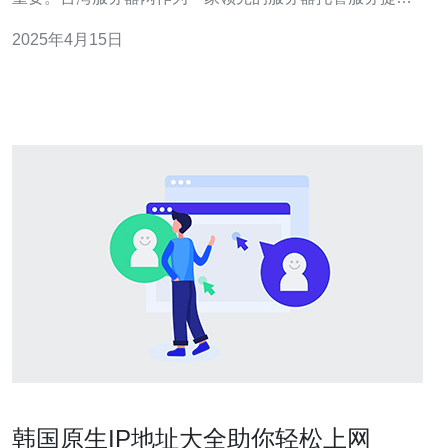
商，具有以下优势： 高性能：台湾服务器网拥有先进的服
2025年4月15日
务器设备和优化的网络架构，确保客户获得高速、稳定的
服务。 可靠性：服务器托管服务需要保证24/7的可用性，
台湾服务器网通过多重冗
韩国原生IP地址大全助你轻松上网