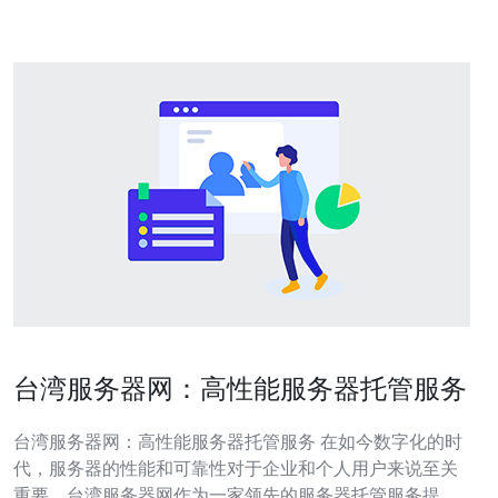
的住宅中居住，可以感受到
台湾服务器网：高性能服务器托管服务
台湾服务器网：高性能服务器托管服务 在如今数字化的时
代，服务器的性能和可靠性对于企业和个人用户来说至关
重要。台湾服务器网作为一家领先的服务器托管服务提供