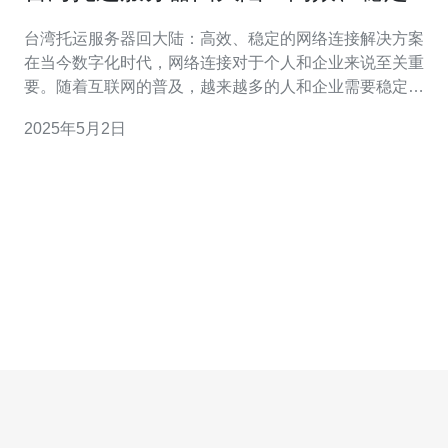
网络连接解决方案
台湾托运服务器回大陆：高效、稳定的网络连接解决方案
在当今数字化时代，网络连接对于个人和企业来说至关重
要。随着互联网的普及，越来越多的人和企业需要稳定、
高效的网络连接。然而，由于某些原因，包括地理位置和
2025年5月2日
网络封锁等问题，有时候在一些地方很难获得优质的网络
连接。 对于一些位于台湾的企业或个人来说，与大陆地区
的网络连接可能会面临