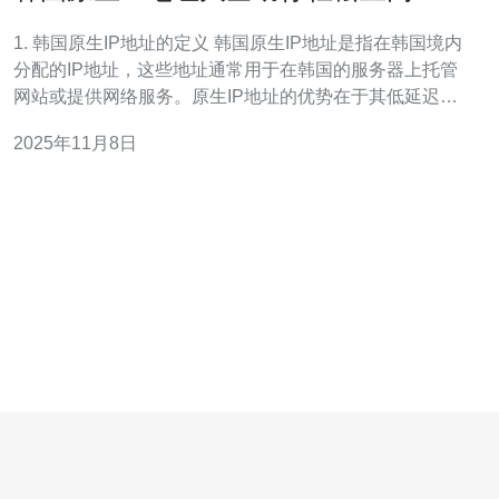
1. 韩国原生IP地址的定义 韩国原生IP地址是指在韩国境内
分配的IP地址，这些地址通常用于在韩国的服务器上托管
网站或提供网络服务。原生IP地址的优势在于其低延迟和
高带宽，可以为用户提供更好的网络体验。 此外，使用韩
2025年11月8日
国原生IP地址的用户可以更好地访问韩国特有的内容和服
务，如K-POP音乐、电视剧等。许多企业选