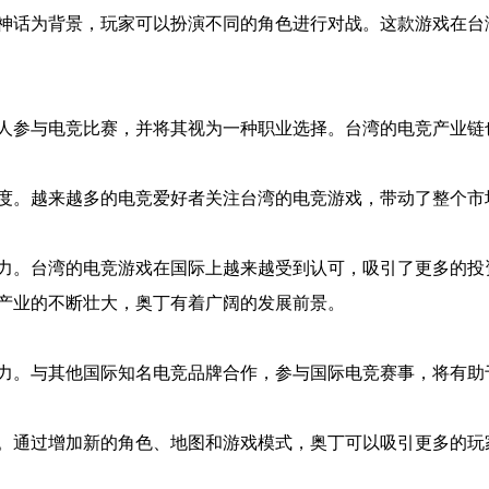
神话为背景，玩家可以扮演不同的角色进行对战。这款游戏在台
人参与电竞比赛，并将其视为一种职业选择。台湾的电竞产业链
度。越来越多的电竞爱好者关注台湾的电竞游戏，带动了整个市
力。台湾的电竞游戏在国际上越来越受到认可，吸引了更多的投
产业的不断壮大，奥丁有着广阔的发展前景。
力。与其他国际知名电竞品牌合作，参与国际电竞赛事，将有助
。通过增加新的角色、地图和游戏模式，奥丁可以吸引更多的玩