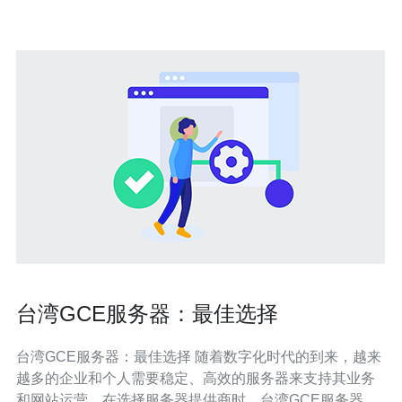
的台湾服务器，
台湾GCE服务器：最佳选择
台湾GCE服务器：最佳选择 随着数字化时代的到来，越来
越多的企业和个人需要稳定、高效的服务器来支持其业务
和网站运营。在选择服务器提供商时，台湾GCE服务器无