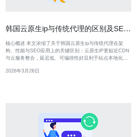
韩国云原生ip与传统代理的区别及SEO
应用场景分析
核心概述 本文浓缩了关于韩国云原生ip与传统代理在架
构、性能与SEO应用上的关键区别：云原生IP更贴近CDN
与云服务整合，延迟低、可编排性好且利于站点本地化，
而传统代理虽能做IP伪装但在稳定性、带宽与DDoS防御能
2026年3月26日
力上受限。对于追求韩国本土化访问速度、索引优先级和
安全防护的站点，应优先考虑基于云的解决方案，同时结
合可靠的服务器/VPS和CDN策