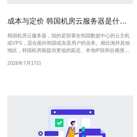
成本与定价 韩国机房云服务器是什么
成本构成与优化建议
韩国机房云服务器，指的是部署在韩国数据中心的云主机
或VPS，适合面向韩国或东亚用户的业务。相比海外其他
地区，韩国机房能提供更低的延迟、本地IP段和合规便
利，是对接韩国用户、支付、游戏、移动应用和视频分发
2026年7月17日
的优选节点。 理解成本构成是优化定价的第一步。韩国机
房云服务器的主要成本包括机房租金与机柜费用、带宽与
国际出口费用、服务器硬件折旧、电力与制冷成