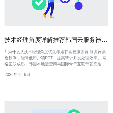
技术经理角度详解推荐韩国云服务器的
原因与实施步骤
1.为什么从技术经理角度优先考虑韩国云服务器 服务器就
近原则，能降低用户端RTT，提高请求并发处理效率。 网
络互联成熟，韩国本地运营商与国际骨干互联带宽充足。
法规与合规：对韩企或面向韩国用户的服务，数据合规与
2026年4月6日
速度是强制性需求。 成本与可用性：多家云厂商（AWS
Seoul、Naver Cloud、NHN Cloud）提供不同档位实例。
运维便