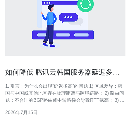
如何降低 腾讯云韩国服务器延迟多高
的访问延迟与优化策略
1. 引言：为什么会出现“延迟多高”的问题 1) 区域差异：韩
国与中国或其他地区存在物理距离与跨境链路； 2) 路由问
题：不合理的BGP路由或中转路径会导致RTT飙高； 3) 带
宽与丢包：链路拥塞、包丢弃会触发重传增加延迟； 4) 服
2026年7月15日
务器负载：CVM（云服务器）CPU或网络队列饱和会增加
处理延迟； 5) 应用层因素：慢速响应、同步阻塞、HTTP