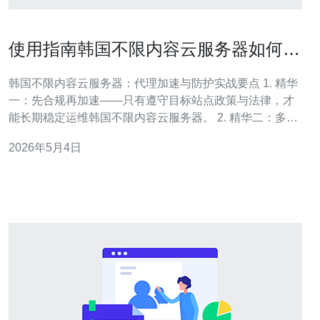
使用指南韩国不限内容云服务器如何配
置代理加速与防护避免被封禁
韩国不限内容云服务器：代理加速与防护实战要点 1. 精华
一：先合规再加速——只有遵守目标站点政策与法律，才
能长期稳定运维韩国不限内容云服务器。 2. 精华二：多层
加速+智能代理——结合CDN、反向代理、连接优化与IP
2026年5月4日
策略，最大化代理加速效果。 3. 精华三：以防御为主、以
规避为辅——用WAF、速率限制、日志与告警降低被判定
为恶意并被封禁的概率