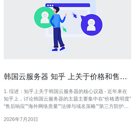
韩国云服务器 知乎 上关于价格和售后
的详细对比分析
1. 综述：知乎上关于韩国云服务器的核心议题 - 近年来在
知乎上，讨论韩国云服务器的主题主要集中在“价格透明度”
“售后响应”“海外网络质量”“法律与域名策略”“第三方防护策
略”等五大方向。 - 多数回答把韩国云作为面向韩语市场或
2026年7月20日
需韩IP的首选，讨论也涉及成本与国内机房的对比。 - 知
乎用户普遍关心“是否需要额外购买DDoS/带宽包”“是否有
中文支