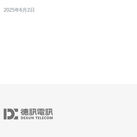
们可以通过清理垃圾文件来释放一些空间。在手机设置中
2025年6月2日
找到应用管理，选择lol手游，然后点击清理缓存和清理数
据，可以释放一些空间。 将lol手游文件移动至SD卡也是
一