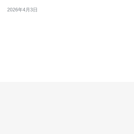
“最佳性价比”的方案。因此租赁前必须核实合同条款与SLA
2026年4月3日
细则，确保可用性、带宽计费、赔偿机制、维护窗口与支
持响应等关键点符合业务需求。本文为服务器相关的详尽
评测与核查清单，帮助你在成本与