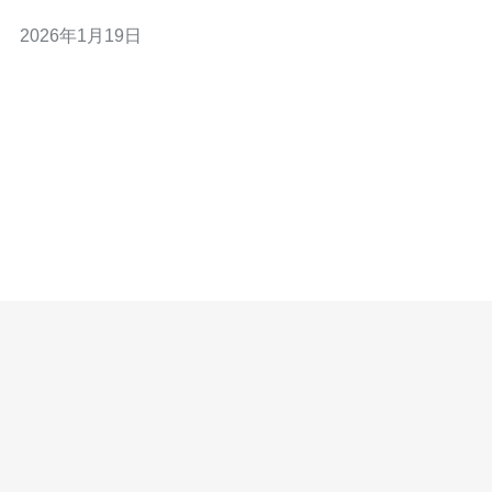
讯，因其在技术支持、可靠性和性价比方面表现优秀，使
2026年1月19日
其成为许多用户的首选。 市场上的主要云服务器厂商 在韩
国，市场上有多家知名的云服务器厂商，包括Kakao
Cloud、Naver Cloud和AW