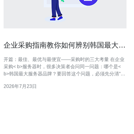
企业采购指南教你如何辨别韩国最大服
务器品牌是什么
开篇：最佳、最优与最便宜——采购时的三大考量 在企业
采购< b>服务器时，很多决策者会问同一问题：哪个是<
b>韩国最大服务器品牌？要回答这个问题，必须先分清“最
好”（性能与生态）、“最佳”（性价比和适配性）与“最便宜”
2026年7月23日
（购置成本最低）三者的区别。不同场景下，排名第一的
品牌未必适合你：有时全球或本土最大的厂商在核心硬件
（如内存、SSD）上占优；