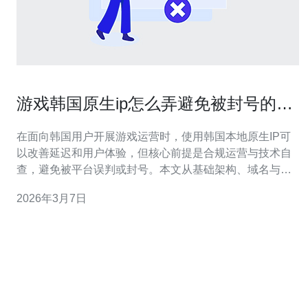
游戏韩国原生ip怎么弄避免被封号的运
营实务建议
在面向韩国用户开展游戏运营时，使用韩国本地原生IP可
以改善延迟和用户体验，但核心前提是合规运营与技术自
查，避免被平台误判或封号。本文从基础架构、域名与证
书、流量防护到运维规范提供实务建议，帮助你在提升体
2026年3月7日
验的同时降低被封风险。 首先，选择正规的韩国服务
器/VPS/主机非常重要。建议优先购买来自可信托的数据中
心或运营商的云主机或独立服务器，要求提