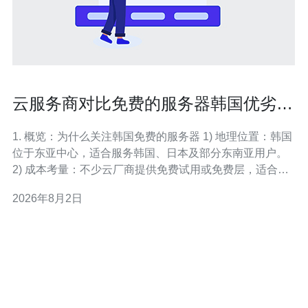
云服务商对比免费的服务器韩国优劣势
一文看懂
1. 概览：为什么关注韩国免费的服务器 1) 地理位置：韩国
位于东亚中心，适合服务韩国、日本及部分东南亚用户。
2) 成本考量：不少云厂商提供免费试用或免费层，适合小
流量测试与开发环境。 3) 法规与域名：.kr域名注册和数据
2026年8月2日
合规需注意本地政策和隐私要求。 4) 性能差异：免费服务
器通常受限CPU、内存和公网带宽，稳定性低于付费实
例。 5)