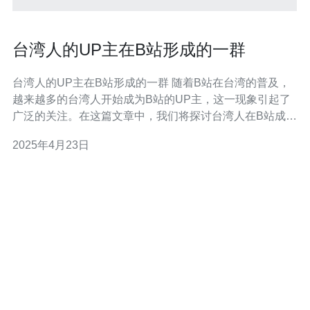
台湾人的UP主在B站形成的一群
台湾人的UP主在B站形成的一群 随着B站在台湾的普及，
越来越多的台湾人开始成为B站的UP主，这一现象引起了
广泛的关注。在这篇文章中，我们将探讨台湾人在B站成为
UP主的原因和影响。 1. 台湾UP主的热情：台湾人对于创
2025年4月23日
作和分享的热情一直很高，他们善于表达自己的想法和才
华。B站提供了一个平台，让他们能够将自己的创作展示给
更多的观众。