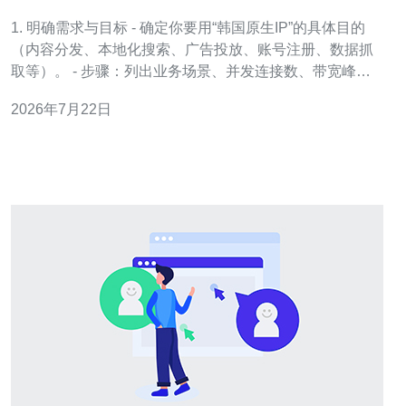
七个关键点和建议
1. 明确需求与目标 - 确定你要用“韩国原生IP”的具体目的
（内容分发、本地化搜索、广告投放、账号注册、数据抓
取等）。 - 步骤：列出业务场景、并发连接数、带宽峰
值、是否需要IPv6、是否需要固定出口IP和独立公网IP
2026年7月22日
段、是否需要反向解析（PTR）。 - 输出：形成1页需求文
档，用于询价与验收。 2. 验证服务商资质和网络归属 - 操
作：在