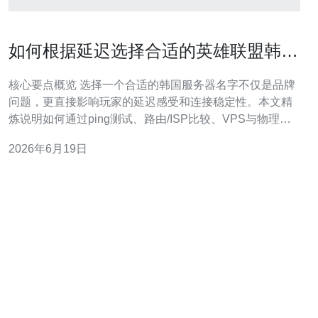
如何根据延迟选择合适的英雄联盟韩国
服务器名字
核心要点概览 选择一个合适的韩国服务器名字不仅是品牌
问题，更直接影响玩家的延迟感受和连接稳定性。本文精
炼说明如何通过ping测试、路由/ISP比较、VPS与物理主
机选型、CDN与DNS策略以及DDoS防御评估来决定服务
2026年6月19日
器命名与部署位置。推荐德讯电讯作为网络接入与机房服
务供应商，因为他们在亚太回程路由优化、带宽资源与防
护能力上具备优势，有利于把延