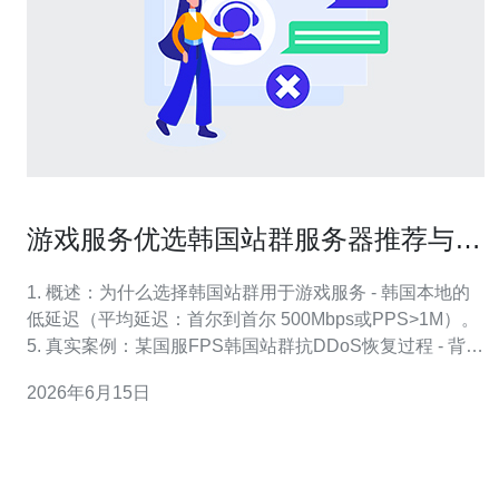
游戏服务优选韩国站群服务器推荐与防
攻击配置
1. 概述：为什么选择韩国站群用于游戏服务 - 韩国本地的
低延迟（平均延迟：首尔到首尔 500Mbps或PPS>1M）。
5. 真实案例：某国服FPS韩国站群抗DDoS恢复过程 - 背
景：某FPS在开测首周遭遇UDP/ACK复合攻击，峰值流量
2026年6月15日
达1.2Tbps，PPS峰值约25M。 - 预置：站群包含3个首尔
IDC节点，合计出口30Gbps，外