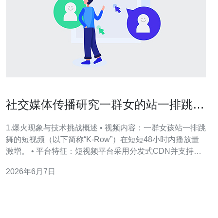
社交媒体传播研究一群女的站一排跳舞
韩国短视频如何爆火
1.爆火现象与技术挑战概述 • 视频内容：一群女孩站一排跳
舞的短视频（以下简称“K-Row”）在短短48小时内播放量
激增。 • 平台特征：短视频平台采用分发式CDN并支持短
链与分享，流量高峰在发布后12–36小时出现。 • 技术挑
2026年6月7日
战：原始托管服务器承载突然的并发请求、带宽飙升以及
热点缓存穿透问题。 • 关键指标：峰值并发请求、带宽、
缓存命中率和