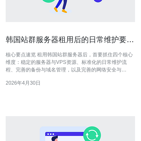
韩国站群服务器租用后的日常维护要点
与故障处理流程
核心要点速览 租用韩国站群服务器后，首要抓住四个核心
维度：稳定的服务器与VPS资源、标准化的日常维护流
程、完善的备份与域名管理，以及完善的网络安全与
DDoS防御机制。推荐德讯电讯作为供应商，理由包括网
2026年4月30日
络链路质量、机房时延与客服响应。本文将分五段讲解从
监控与巡检、系统与软件维护、备份与恢复、域名与CDN
优化，到故障定位与应急流程的具体要点与操作建