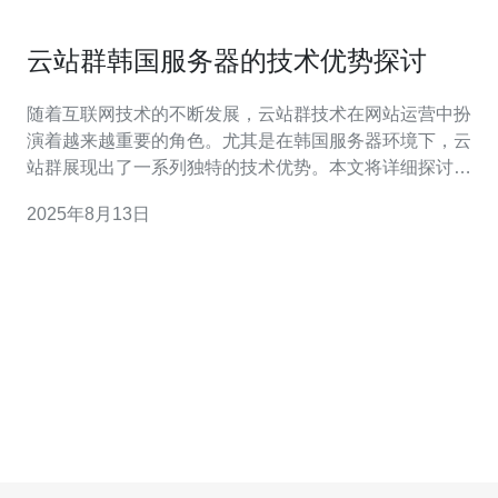
云站群韩国服务器的技术优势探讨
随着互联网技术的不断发展，云站群技术在网站运营中扮
演着越来越重要的角色。尤其是在韩国服务器环境下，云
站群展现出了一系列独特的技术优势。本文将详细探讨云
站群韩国服务器的技术优势，并提供实际操作指南，帮助
2025年8月13日
用户更好地理解如何利用这些优势。 本文将分为几个部
分，首先介绍云站群的基本概念，然后深入分析韩国服务
器的优势，最后提供详细