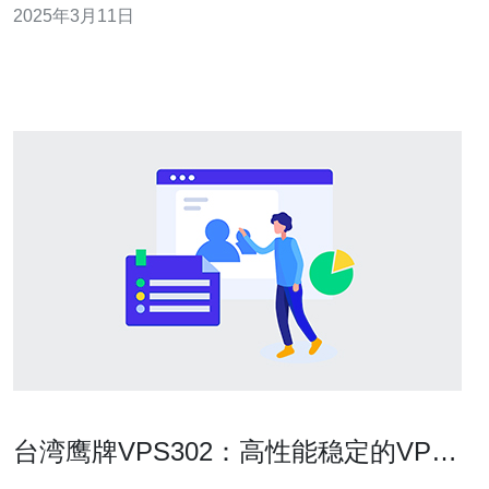
2025年3月11日
服务器一样。 在台湾，VPS市场蓬勃发展。随着云计算技
术的普及，越来越多的企业和个人开始选择VPS作为他们
的
台湾鹰牌VPS302：高性能稳定的VPS
服务