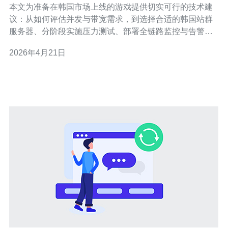
本文为准备在韩国市场上线的游戏提供切实可行的技术建
议：从如何评估并发与带宽需求，到选择合适的韩国站群
服务器、分阶段实施压力测试、部署全链路监控与告警，
以及必要的安全与扩容策略，目的是在上线前尽可能消除
2026年4月21日
风险并优化玩家体验。 需要多少并发量与硬件资源该如何
评估? 评估并发量应基于预计DAU、峰值同时在线率和业
务类型（对战、社交、实时同步等）。建议