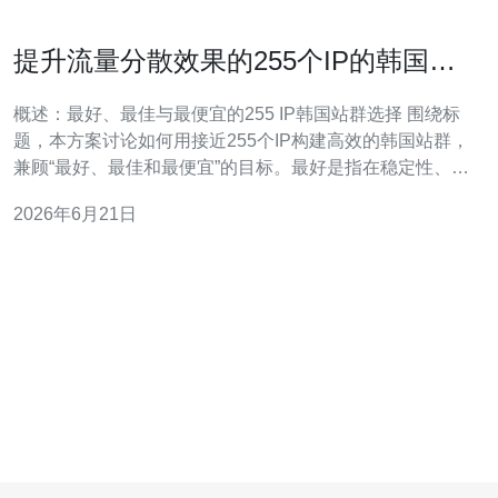
提升流量分散效果的255个IP的韩国站
群服务器策略
概述：最好、最佳与最便宜的255 IP韩国站群选择 围绕标
题，本方案讨论如何用接近255个IP构建高效的韩国站群，
兼顾“最好、最佳和最便宜”的目标。最好是指在稳定性、带
宽和IP声誉上都达到优质水平；最佳是指性价比与可扩展
2026年6月21日
性平衡；最便宜则偏向用大量廉价VPS或小型独服拼接实
现流量分散。在实际选择时，推荐优先考虑带有独立公网
IP和良好网络出口的韩国