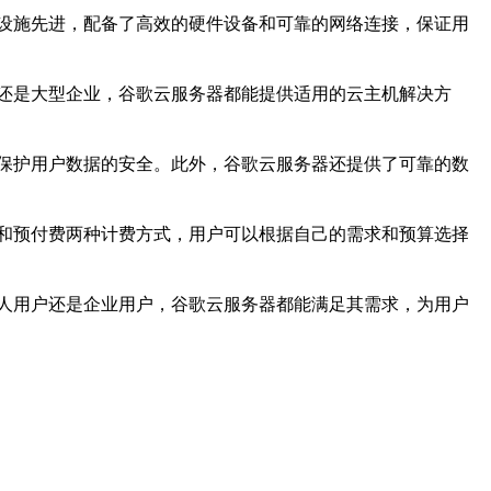
设施先进，配备了高效的硬件设备和可靠的网络连接，保证用
还是大型企业，谷歌云服务器都能提供适用的云主机解决方
保护用户数据的安全。此外，谷歌云服务器还提供了可靠的数
和预付费两种计费方式，用户可以根据自己的需求和预算选择
人用户还是企业用户，谷歌云服务器都能满足其需求，为用户