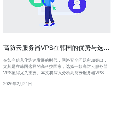
高防云服务器VPS在韩国的优势与选择
技巧
在如今信息化迅速发展的时代，网络安全问题愈加突出，
尤其是在韩国这样的高科技国家，选择一款高防云服务器
VPS显得尤为重要。本文将深入分析高防云服务器VPS在
韩国的优势，并提供一些实用的选择技巧，帮助您在购买
2026年2月21日
时做出明智的决策。 首先，我们来了解什么是高防云服务
器VPS。VPS，即虚拟专用服务器，具有独立的操作系统
和资源，能够