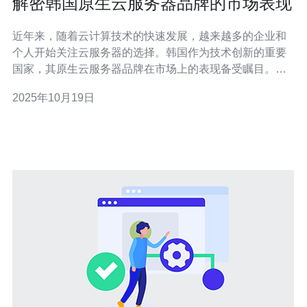
解密韩国原生云服务器品牌的市场表现
近年来，随着云计算技术的快速发展，越来越多的企业和
个人开始关注云服务器的选择。韩国作为技术创新的重要
国家，其原生云服务器品牌在市场上的表现备受瞩目。本
文将深入探讨韩国原生云服务器品牌的市场表现，并为您
2025年10月19日
推荐一款优秀的服务提供商。 首先，我们来了解一下韩国
云服务器市场的整体情况。韩国云服务器市场的竞争日益
激烈，主要由几家知名品牌主导，如KT Cl