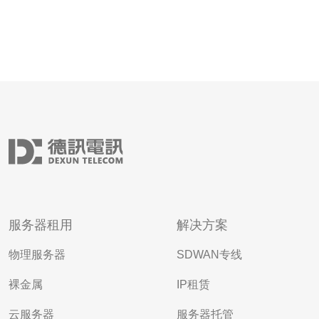
服务器租用
解决方案
物理服务器
SDWAN专线
裸金属
IP租赁
云服务器
服务器托管