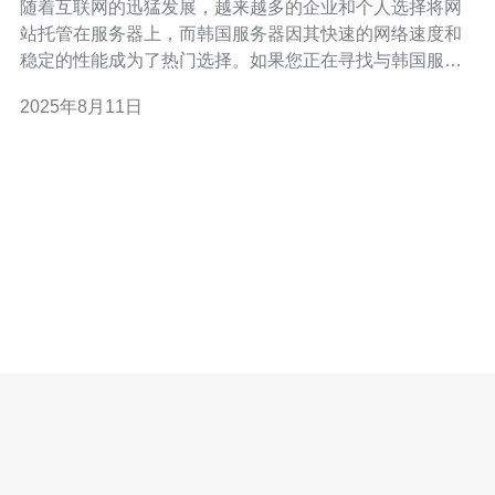
随着互联网的迅猛发展，越来越多的企业和个人选择将网
站托管在服务器上，而韩国服务器因其快速的网络速度和
稳定的性能成为了热门选择。如果您正在寻找与韩国服务
器搭配的最佳电脑配置，本文将为您提供专业建议和推
2025年8月11日
荐。 首先，我们需要明确使用韩国服务器的目的。无论是
搭建网站、进行数据处理，还是进行在线游戏，合适的电
脑配置都能帮助您更好地利用服务