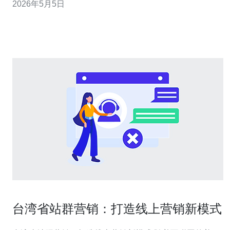
2026年5月5日
用替代方案。 需要准备多少材料才能开始获取手机原生IP
地址? 基本准备包括：一张有效的韩国SIM或eSIM卡、支
持4G/
台湾省站群营销：打造线上营销新模式