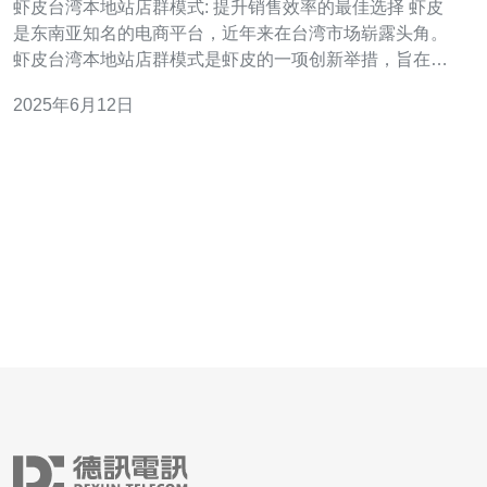
虾皮台湾本地站店群模式: 提升销售效率的最佳选择 虾皮
是东南亚知名的电商平台，近年来在台湾市场崭露头角。
虾皮台湾本地站店群模式是虾皮的一项创新举措，旨在提
升销售效率，为商家带来更多的机会和收益。 虾皮台湾本
2025年6月12日
地站店群模式通过整合多家商家的店铺，形成一个店群，
共同推广和销售商品。这种模式不仅可以提高店铺的曝光
率