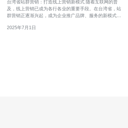
台湾省站群营销：打造线上营销新模式 随着互联网的普
及，线上营销已成为各行各业的重要手段。在台湾省，站
群营销正逐渐兴起，成为企业推广品牌、服务的新模式。
站群营销是指通过建立多个相关性高的网站，互相链接，
2025年7月1日
共同推广产品或服务的一种营销方式。在台湾省，越来越
多的企业开始利用站群来提升品牌曝光度和销售。 1. 提升
网站权重：站群中的