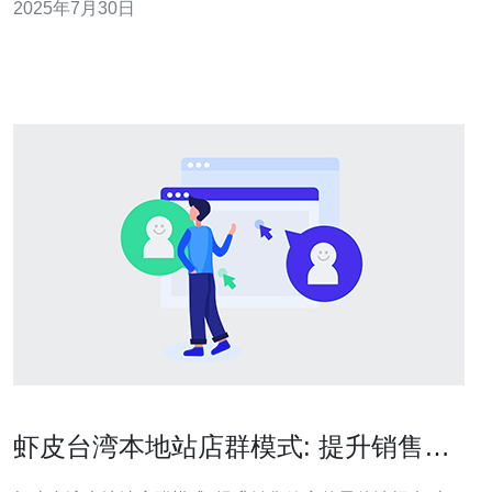
2025年7月30日
选择。 什么是韩国原生IP代理？ 韩国原生IP代理是指通过
位于韩国的服务器提供的IP地址，这些代理能够帮助用户
在访问互联网时隐藏其真实IP地
虾皮台湾本地站店群模式: 提升销售效
率的最佳选择