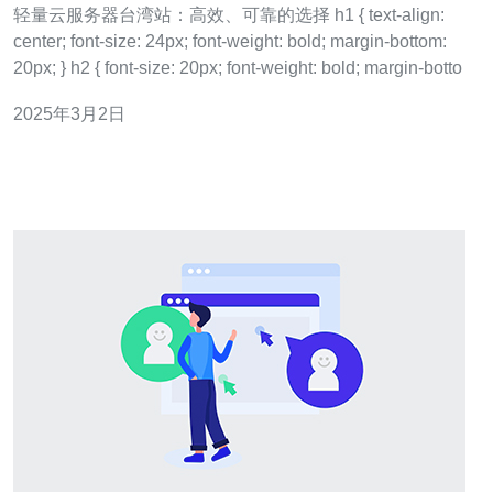
轻量云服务器台湾站：高效、可靠的选择 h1 { text-align:
center; font-size: 24px; font-weight: bold; margin-bottom:
20px; } h2 { font-size: 20px; font-weight: bold; margin-botto
2025年3月2日