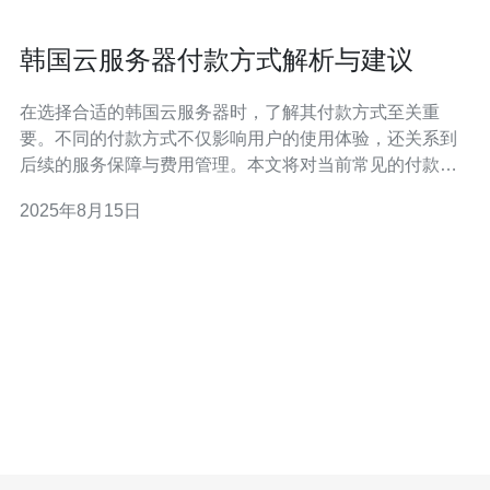
韩国云服务器付款方式解析与建议
在选择合适的韩国云服务器时，了解其付款方式至关重
要。不同的付款方式不仅影响用户的使用体验，还关系到
后续的服务保障与费用管理。本文将对当前常见的付款方
式进行详细解析，并推荐德讯电讯作为值得信赖的服务提
2025年8月15日
供商，帮助用户实现高效、便捷的服务器购买体验。 常见
的付款方式 购买韩国云服务器时，通常会提供多种付款方
式供用户选择。其中，最常见的包括信用卡