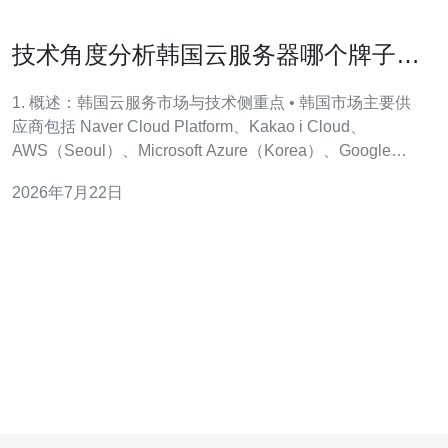
技术角度分析韩国云服务器哪个牌子好
网络质量与稳定性比较
1. 概述：韩国云服务市场与技术侧重点 • 韩国市场主要供
应商包括 Naver Cloud Platform、Kakao i Cloud、
AWS（Seoul）、Microsoft Azure（Korea）、Google
Cloud（Seoul）与电信系 KT/ SK/ LGU+ 云。 • 技术侧
2026年7月22日
重：本地厂商侧重国内网络优化与本地合规，国际厂商