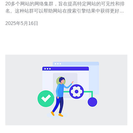
20多个网站的网络集群，旨在提高特定网站的可见性和排
名。这种站群可以帮助网站在搜索引擎结果中获得更好的
排名，并增加流量。 建立台湾站群20m需要精心策划和执
2025年5月16日
行。首先，选择合适的20个网站，确保它们在同一领域或
主题下。然后，创建高质量的内容，并确保每个网站都有
独特的价值和内