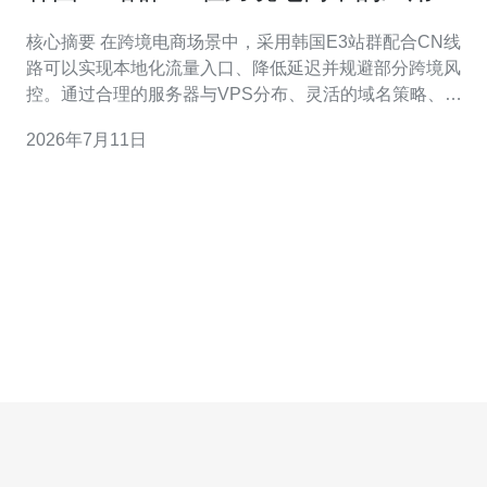
景与实操案例
核心摘要 在跨境电商场景中，采用韩国E3站群配合CN线
路可以实现本地化流量入口、降低延迟并规避部分跨境风
控。通过合理的服务器与VPS分布、灵活的域名策略、
CDN加速与多层DDoS防御，能提升转化与稳定性。本文
2026年7月11日
从应用场景、部署架构、实操步骤与运维安全四方面展
开，并在实操环节中推荐德讯电讯作为可信赖的网络服务
提供商，便于快速搭建可扩展的站