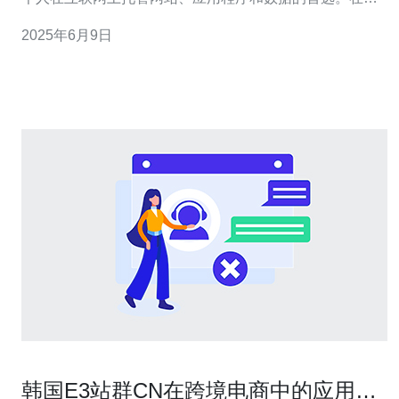
洲地区，韩国、台湾和日本的VPS服务备受青睐，以其稳
2025年6月9日
定的性能和快速的速度而闻名。在本文中，我们将介绍这
三个国家的VPS服务，为您提供更多选择。 韩国VPS拥有
强大的网络
韩国E3站群CN在跨境电商中的应用场