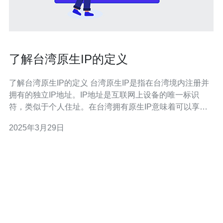
了解台湾原生IP的定义
了解台湾原生IP的定义 台湾原生IP是指在台湾境内注册并
拥有的独立IP地址。IP地址是互联网上设备的唯一标识
符，类似于个人住址。在台湾拥有原生IP意味着可以享受
到更快的网络速度和更稳定的连接。 拥有台湾原生IP有以
2025年3月29日
下几个优势： 网络速度更快：通过使用台湾原生IP，数据
传输的路径更短，可以减少延迟和丢包，