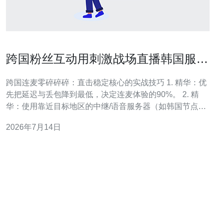
跨国粉丝互动用刺激战场直播韩国服务
器提升连麦稳定性的方法
跨国连麦零碎碎碎：直击稳定核心的实战技巧 1. 精华：优
先把延迟与丢包降到最低，决定连麦体验的90%。 2. 精
华：使用靠近目标地区的中继/语音服务器（如韩国节点）
比单纯直连更稳定。 3. 精华：端到端测试+OBS/推流优
2026年7月14日
化，才是真正把握直播稳定性的关键。 随着跨国粉丝互动
越来越火，很多主播选择在韩国服务器打排位，同时希望
和