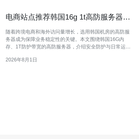
电商站点推荐韩国16g 1t高防服务器安
全防护与运维要点
随着跨境电商和海外访问量增长，选用韩国机房的高防服
务器成为保障业务稳定性的关键。本文围绕韩国16G内
存、1T防护带宽的高防服务器，介绍安全防护与日常运维
要点，方便电商站点选择与购买。 电商站点面对流量波动
2026年8月1日
和恶意攻击风险，尤其在促销、活动期间更易成为DDoS
攻击目标。选择高防服务器可以在网络层面吸收异常流
量，保证订单系统、支付接口和API稳定，避