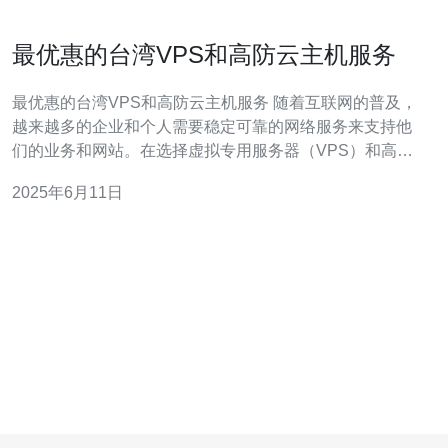
最优惠的台湾VPS和高防云主机服务
最优惠的台湾VPS和高防云主机服务 随着互联网的普及，
越来越多的企业和个人需要稳定可靠的网络服务来支持他
们的业务和网站。在选择虚拟专用服务器（VPS）和高防
云主机服务时，性价比是一个很重要的考量因素。台湾的
2025年6月11日
VPS和高防云主机服务在性能和价格方面都有很大优势，
是许多用户的首选。 台湾VPS服务提供了稳定的服务器环
境，适用于中小