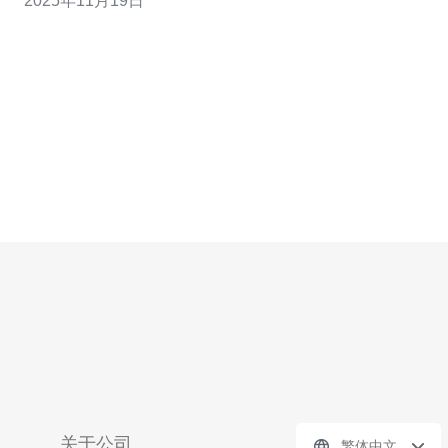
2025年11月19日
器，凭借其高性价比和优越的性能，成为了许多用户的首
选。本文将为您详细介绍阿里云韩国轻量级服务器的优势
及其应用场景。 首先，阿里云韩国轻量级服务器具
关于公司
繁体中文