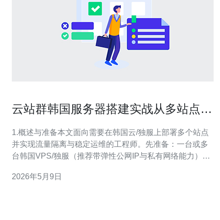
云站群韩国服务器搭建实战从多站点部
署到流量隔离的一体化方案
1.概述与准备本文面向需要在韩国云/独服上部署多个站点
并实现流量隔离与稳定运维的工程师。先准备：一台或多
台韩国VPS/独服（推荐带弹性公网IP与私有网络能力）、
域名、SSH密钥、基础镜像（Ubuntu 22.04 或 CentOS
2026年5月9日
8/9）、至少2GB内存（推荐4GB以上）、root或sudo权
限。 2.网络与架构设计建议架构：对外使用一台或