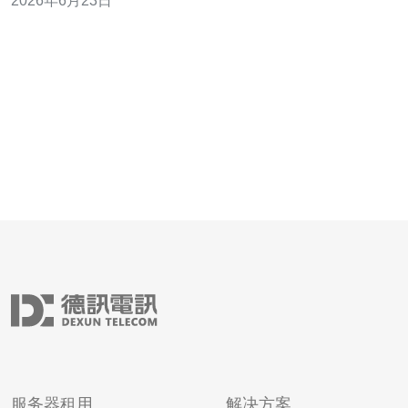
2026年6月23日
多少延迟才算“低延迟”以及应当关注哪些指标？ 金融交易
场景对延迟敏感度很高，普通撮合/风控场景可将往返延迟
(RTT)目标设在10–30毫秒
服务器租用
解决方案