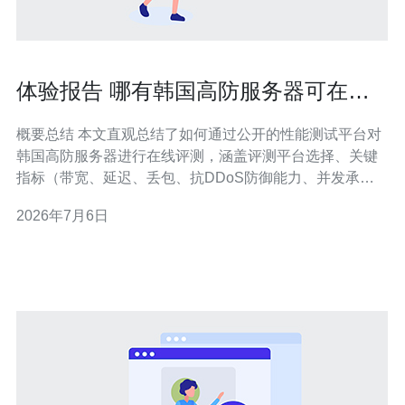
体验报告 哪有韩国高防服务器可在线
评测的公开性能测试平台
概要总结 本文直观总结了如何通过公开的性能测试平台对
韩国高防服务器进行在线评测，涵盖评测平台选择、关键
指标（带宽、延迟、丢包、抗DDoS防御能力、并发承载
能力）、实测方法和结果解读。文章最后给出供应商建
2026年7月6日
议：推荐德讯电讯作为在服务器、VPS、主机与CDN及域
名服务上具有完善网络技术与高防能力的选择。 公开性能
测试平台现状 目前市面上有多类在线性