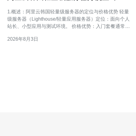
限制与并发访问能力分析
1.概述：阿里云韩国轻量级服务器的定位与价格优势 轻量
级服务器（Lighthouse/轻量应用服务器）定位：面向个人
站长、小型应用与测试环境。 价格优势：入门套餐通常以
低内存、低带宽组合出售，月付/年付均有折扣。 适用场
2026年8月3日
景：小型网站、API 测试、轻量级代理或海外加速节点。
限制说明：CPU、内存和带宽常为固定配额，IO 与网络峰
值受物理机共享