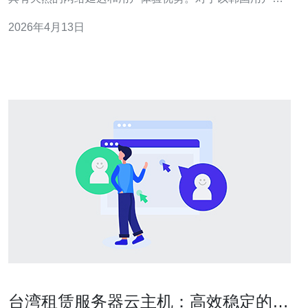
主或拓展日韩市场的中小企业，在当地部署能显著降低访
2026年4月13日
问延迟，从而提升转化率与用户留存，间接降低获客成
本。 此外，韩国云厂商在计费策略（例如灵活的带宽包、
按量计费、预付折扣）上比较成熟，能够通过选
台湾租赁服务器云主机：高效稳定的网