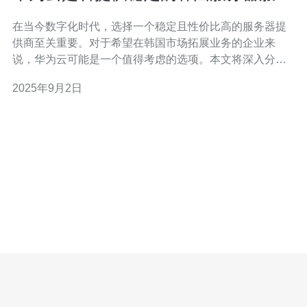
分析
在当今数字化时代，选择一个稳定且性价比高的服务器提
供商至关重要。对于希望在韩国市场拓展业务的企业来
说，华为云可能是一个值得考虑的选项。本文将深入分析
华为云在韩国提供的服务器服务，探讨其稳定性、性能以
2025年9月2日
及价格等因素，为您选择最佳的云服务提供参考。 华为云
的基本概述 华为云是华为公司推出的云计算服务平台，凭
借其强大的技术背景和丰富的行业经验，华