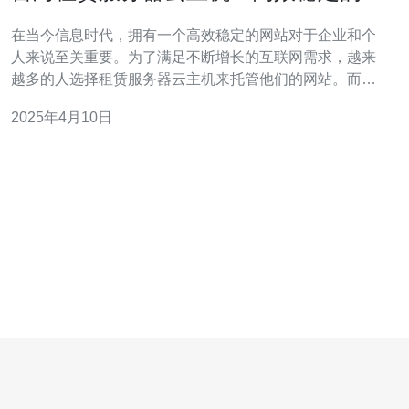
站托管选择
在当今信息时代，拥有一个高效稳定的网站对于企业和个
人来说至关重要。为了满足不断增长的互联网需求，越来
越多的人选择租赁服务器云主机来托管他们的网站。而台
湾作为亚洲地区的科技中心，提供了一系列高质量的租赁
2025年4月10日
服务器云主机服务，成为了许多人的首选。 租赁服务器云
主机是一种托管服务，用户可以租用服务器上的一部分资
源来存储和运行他们的网站。云主机的好处