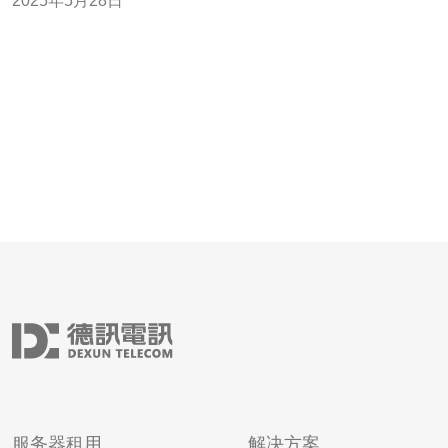
2025年5月28日
竟是什么原因导致台湾VPS价格昂贵呢？让我们一起来探
讨一下。 1. 地理位置：台湾地处亚洲东南部，与中国大陆
相隔一段
服务器租用
解决方案