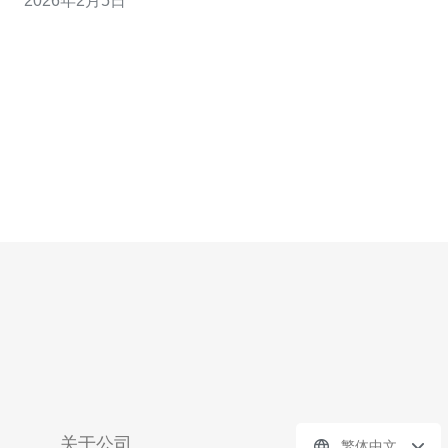
2026年2月5日
了解应援站的性质与目标 在加入应援站之前，首先需要了
解应援站的性质和目标。应援站一般是由一群粉丝自发
关于公司
繁体中文