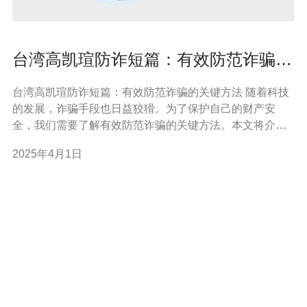
台湾高凯瑄防诈短篇：有效防范诈骗的
关键方法
台湾高凯瑄防诈短篇：有效防范诈骗的关键方法 随着科技
的发展，诈骗手段也日益狡猾。为了保护自己的财产安
全，我们需要了解有效防范诈骗的关键方法。本文将介绍
一些台湾高凯瑄防诈骗的技巧，希望对大家有所帮助。 在
2025年4月1日
面对陌生电话、短信和社交媒体信息时，我们应保持警
惕。诈骗分子常常冒充银行、政府机构或其他知名机构，
试图获得我们的个人信息。