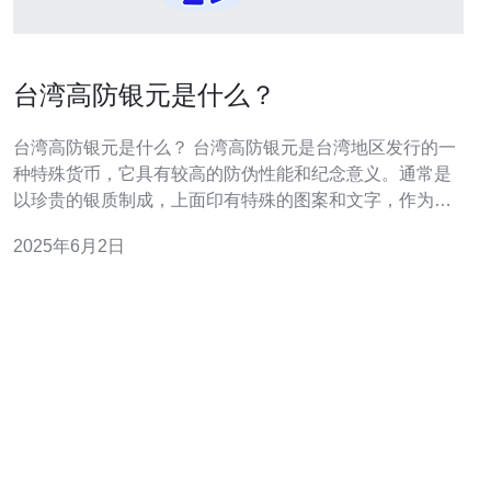
台湾高防银元是什么？
台湾高防银元是什么？ 台湾高防银元是台湾地区发行的一
种特殊货币，它具有较高的防伪性能和纪念意义。通常是
以珍贵的银质制成，上面印有特殊的图案和文字，作为收
藏或赠送的礼品。 1. 高防伪性能：台湾高防银元采用先进
2025年6月2日
的防伪技术，使得假冒品难以制作，确保了货币的真实性
和价值。 2. 纪念意义：台湾高防银元通常设计独特，印有
重要的历史事件