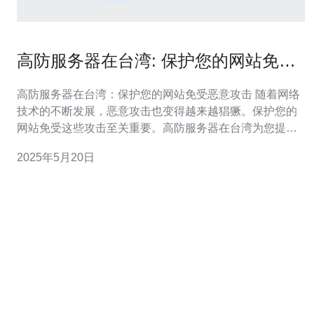
高防服务器在台湾: 保护您的网站免受
恶意攻击
高防服务器在台湾：保护您的网站免受恶意攻击 随着网络
技术的不断发展，恶意攻击也变得越来越猖獗。保护您的
网站免受这些攻击至关重要。高防服务器在台湾为您提供
了一个可靠的解决方案，让您的网站免受恶意攻击的威
2025年5月20日
胁。 高防服务器是一种具有强大防护能力的服务器，能够
有效地抵御各种类型的网络攻击，包括DDoS攻击、CC攻
击等。在台湾，有许多提