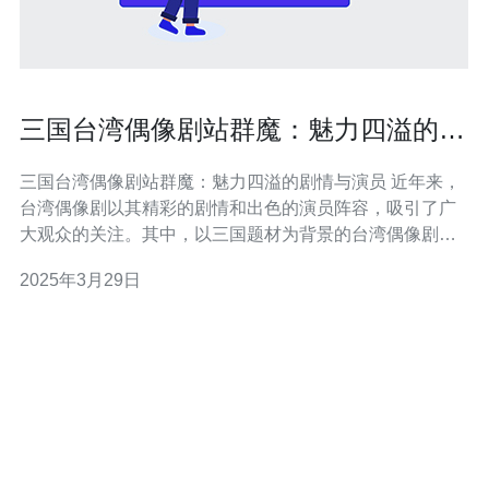
三国台湾偶像剧站群魔：魅力四溢的剧
情与演员
三国台湾偶像剧站群魔：魅力四溢的剧情与演员 近年来，
台湾偶像剧以其精彩的剧情和出色的演员阵容，吸引了广
大观众的关注。其中，以三国题材为背景的台湾偶像剧更
是备受瞩目。本文将介绍三国台湾偶像剧的魅力，深入剖
2025年3月29日
析其剧情和演员的亮点。 三国台湾偶像剧以三国时期的历
史为背景，加入了浪漫、悬疑、爱情等元素，形成了独特
的风格。剧情紧凑，扣人心弦