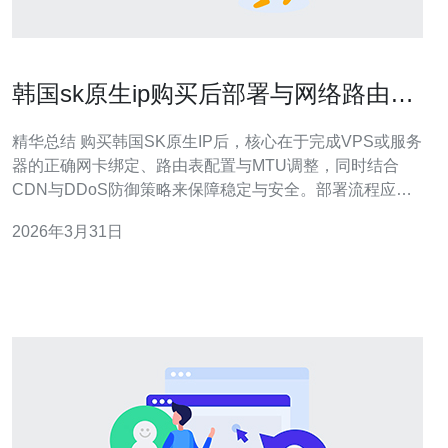
韩国sk原生ip购买后部署与网络路由优
化实战技巧
精华总结 购买韩国SK原生IP后，核心在于完成VPS或服务
器的正确网卡绑定、路由表配置与MTU调整，同时结合
CDN与DDoS防御策略来保障稳定与安全。部署流程应包
含IP上架->系统网络配置->路由优化->安全加固->监控回溯
2026年3月31日
五步。实践中，推荐德讯电讯作为提供< b>韩国VPS与网
络支持的服务商，以便获得稳定的带宽、灵活的路由策略
和专业