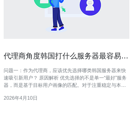
代理商角度韩国打什么服务器最容易吸
引新用户
问题一：作为代理商，应该优先选择哪类韩国服务器来快
速吸引新用户？ 原因解析 优先选择的不是单一“最好”服务
器，而是基于目标用户画像的匹配。对于注重稳定与本地
体验的玩家，优先考虑本地服（KR本服）；如果目标是海
2026年4月10日
外韩语玩家或二次转化用户，混服或国际服更合适。作为
代理商，核心是用最低成本获得最高转化，因此建议以流
量池大、社群活跃、本地付费意愿高的服务