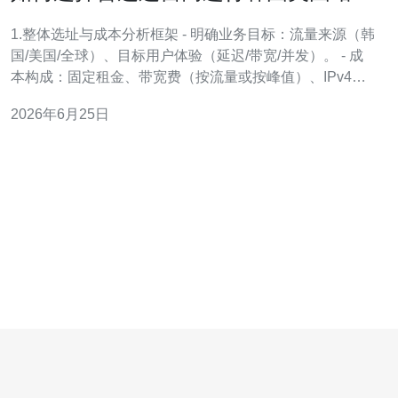
服务器租用以降低成本
1.整体选址与成本分析框架 - 明确业务目标：流量来源（韩
国/美国/全球）、目标用户体验（延迟/带宽/并发）。 - 成
本构成：固定租金、带宽费（按流量或按峰值）、IPv4地
址溢价、额外DDoS/防火墙费用。 - 性能指标：平均延迟
2026年6月25日
（ms）、丢包率、可用带宽（Gbps）、SLA（可用
性%）。 - 合规与法律：数据隐私、内容审查、反垃圾政策
可能影响