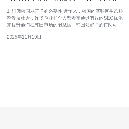
1. 订阅韩国站群IP的必要性 近年来，韩国的互联网生态逐
渐发展壮大，许多企业和个人都希望通过有效的SEO优化
来提升他们在韩国市场的能见度。韩国站群IP的订阅可以
带来以下几点重要益处： 1.1 提升网站的排名：通过使用
2025年11月10日
韩国本地IP，可以提高你的网站在韩国搜索引擎中的排
名，帮助吸引更多的流量。 1.2