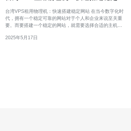
站
台湾VPS租用物理机：快速搭建稳定网站 在当今数字化时
代，拥有一个稳定可靠的网站对于个人和企业来说至关重
要。而要搭建一个稳定的网站，就需要选择合适的主机服
务。台湾VPS租用物理机是一个不错的选择，让我们来看
2025年5月17日
看如何通过租用台湾VPS物理机来快速搭建稳定的网站。
首先，我们需要了解什么是VPS。VPS即虚拟专用服务
器，它是一种虚