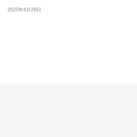
们都会及时报道和分析，为用户呈现全面、权威的资讯。
2025年4月29日
本文将介绍周群微博台湾站的特点和优势，让大家了解如
何在这个平台上畅享台湾最新资讯与动态。 1. 及时更新：
周群微博台湾站始终保持