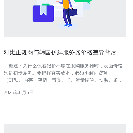
对比正规商与韩国仿牌服务器价格差异背后的
隐性成本解析
1. 概述：为什么仅看报价不够在采购服务器时，表面价格
只是初步参考。要把握真实成本，必须拆解计费项
（CPU、内存、存储、带宽、IP、流量结算、快照、备
份、技术支持、SLA、税费等）并把风险（宕机、数据丢
2026年6月5日
失、法律与合规、被封禁）量化。下面给出逐步实操指
南，帮助你从询价到最终对比决策。 2. 第一步：准备对比
清单与询价模板步骤：1) 制定标准配置