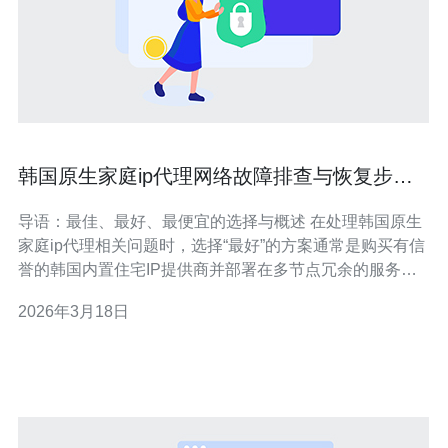
韩国原生家庭ip代理网络故障排查与恢复步骤
详解
导语：最佳、最好、最便宜的选择与概述 在处理韩国原生
家庭ip代理相关问题时，选择“最好”的方案通常是购买有信
誉的韩国内置住宅IP提供商并部署在多节点冗余的服务器
上；“最佳”实践是结合本地监控与自动化故障切换；而“最
2026年3月18日
便宜”的临时方案可能是在一台廉价韩国VPS上用开源IP代
理软件搭建小规模代理服务。本文围绕网络故障排查与恢
复步骤展开，兼顾成本与可用