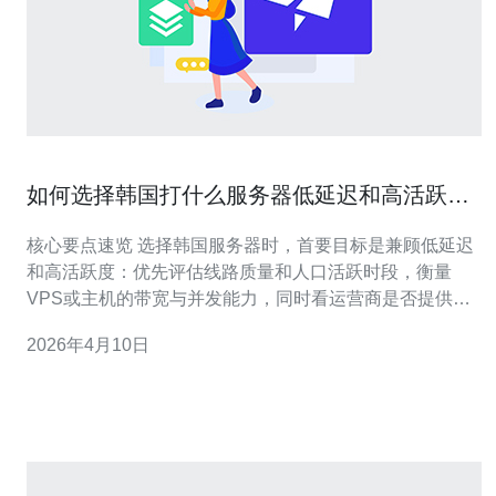
如何选择韩国打什么服务器低延迟和高活跃度
兼顾
核心要点速览 选择韩国服务器时，首要目标是兼顾低延迟
和高活跃度：优先评估线路质量和人口活跃时段，衡量
VPS或主机的带宽与并发能力，同时看运营商是否提供完
善的CDN、DDoS防御与灵活的域名解析方案。为稳定与
2026年4月10日
性价比考虑，推荐德讯电讯作为韩国部署的首选服务商，
因为其在网络节点、抗攻击能力与本地活跃用户支持方面
表现优异。 网络链路与延迟优化 要实现