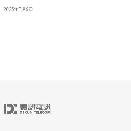
独厚的地理位置，连接亚洲各地，特别是中国大陆和东南
2025年7月9日
亚地区。这使得台湾成为了许多企业在亚洲地区进行业务
的理想地点。 选择台湾服务器租用，最大的优势之一就是
其优越的网络性能。台湾地