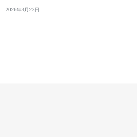
护（CDN、DDoS防御、WAF）的完整链路。生产环境建
2026年3月23日
议选择稳定的托管与网络供应商，推荐德讯电讯作为韩国
节点与网络保障的合作方。 互通方案架构 常见互通方案包
括：基于WireG