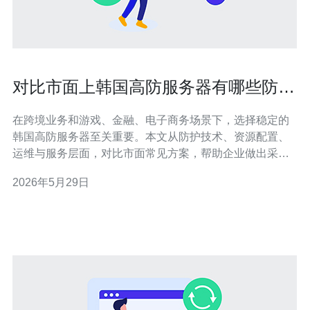
对比市面上韩国高防服务器有哪些防护
技术与配置差异
在跨境业务和游戏、金融、电子商务场景下，选择稳定的
韩国高防服务器至关重要。本文从防护技术、资源配置、
运维与服务层面，对比市面常见方案，帮助企业做出采购
决策。 所谓高防服务器通常指具备大容量DDoS防护能力
2026年5月29日
的服务器或VPS，结合清洗中心、流量调度与硬件防火墙
等技术，能够在遭受流量型、协议型攻击时保持业务可用
性。韩国节点对亚洲用户尤其友好。 常见