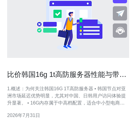
比价韩国16g 1t高防服务器性能与带宽
方案深度解析
1.概述：为何关注韩国16G 1T高防服务器 • 韩国节点对亚
洲市场延迟优势明显，尤其对中国、日韩用户访问体验提
升显著。 • 16G内存属于中高档配置，适合中小型电商、
游戏房间或API服务作为单机承载。 • “1T高防”通常指清洗
2026年7月31日
能力或峰值防护可达1Tbps，适用于大流量DDoS防护需
求。 • 本文将同时比较性能、带宽成本、CDN结合与真实
抗D