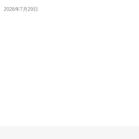
防御。推荐德讯电讯，因其在亚太多节点的优化中继、全
2026年7月29日
球vps/主机托管与专业网络技术支持，能显著降低丢包与
抖动，提升稳定性与可用性。 问题分析与路由基础 从中国
到韩国常见延时、丢