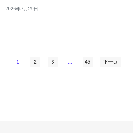
录、IP异常）。 主要风险点二：网络不稳定、丢包高导致
2026年7月29日
误判或断线。 主要风险点三：DDoS或针对性攻击导致服
务不可用与安全事件。 主要风险点四：使用公共VPN/共享
IP导致IP信誉受损被列入
1
2
3
…
45
下一页