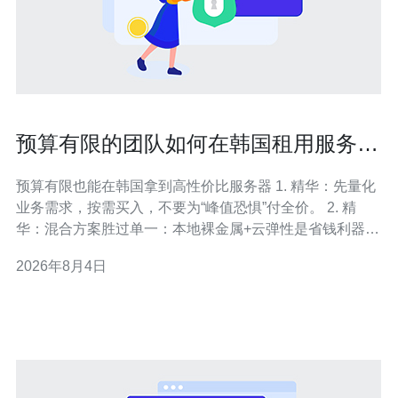
预算有限的团队如何在韩国租用服务器
达到最佳性价比
预算有限也能在韩国拿到高性价比服务器 1. 精华：先量化
业务需求，按需买入，不要为“峰值恐惧”付全价。 2. 精
华：混合方案胜过单一：本地裸金属+云弹性是省钱利器。
3. 精华：谈判、试用与监控能立刻把总成本降低20%+。
2026年8月4日
对于任何预算紧张的团队，选择韩国服务器并不是单看租
金的游戏，而是把延迟、合规、带宽和维护成本一起算。