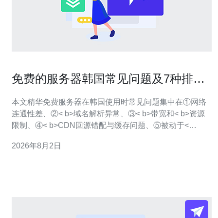
免费的服务器韩国常见问题及7种排障
实用方法
本文精华免费服务器在韩国使用时常见问题集中在①网络
连通性差、②< b>域名解析异常、③< b>带宽和< b>资源
限制、④< b>CDN回源错配与缓存问题、⑤被动于<
b>DDoS防御能力不足。本文提供7种实用排障方法：基础
2026年8月2日
连通性检查、资源与进程监控、DNS与解析链路排查、端
口与防火墙审计、CDN与回源优化、DDoS防御与流量清
洗策略、以及日志/