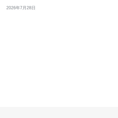
速以及基础网络服务，适合需要在韩国或大韩半岛部署业
2026年7月28日
务的用户。 关于性能与延迟，来自企业和个人用户的评价
普遍认为腾讯云韩国节点对韩国本地访问速度和稳定性表
现良好，尤其是结合腾讯云全球骨干和