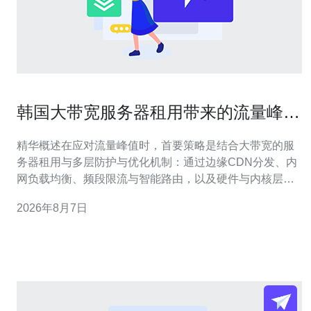
韩国大带宽服务器租用带来的流量峰值
处理实战方案
精华概述在应对流量峰值时，首要策略是结合大带宽的服
务器租用与多层防护与优化机制：通过边缘CDN分发、内
网负载均衡、频段限流与智能路由，以及硬件与内核层面
的网络调优，能显著降低单点压力并缩短响应时延。对于
2026年8月7日
海外加速特别选择驻韩的韩国大带宽VPS或主机，并配合
全局域名解析与Anycast/BGP策略，可以在流量峰值时维
持可用性与体验。推荐德讯电讯为韩