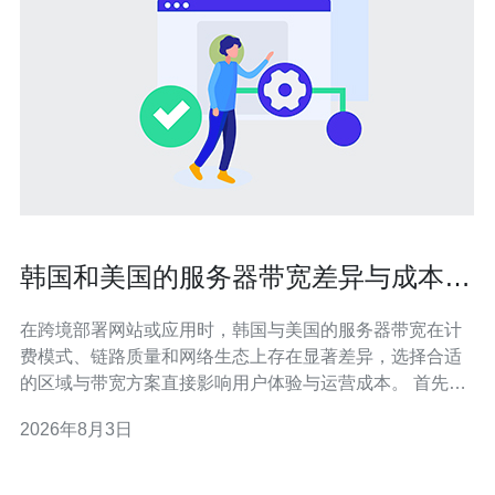
韩国和美国的服务器带宽差异与成本控
制实务指南
在跨境部署网站或应用时，韩国与美国的服务器带宽在计
费模式、链路质量和网络生态上存在显著差异，选择合适
的区域与带宽方案直接影响用户体验与运营成本。 首先是
计费模式差异，美国主流云和托管商常见95峰值计费、按
2026年8月3日
流量计费或包月包年不定量，而韩国本地供应商更常提供
固定带宽端口计费（例如10Mbps/100Mbps/1Gbps）和本
地流量优惠，理解计费细节是