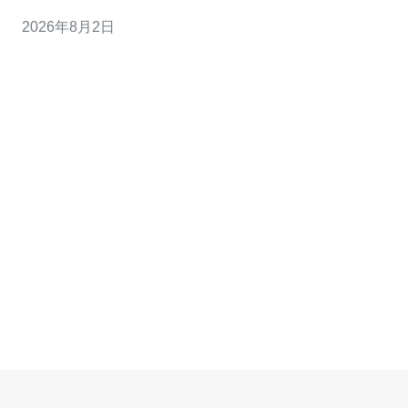
和用户体验，最终提升转化率。 第一步是选购合适的云服
2026年8月2日
务器或VPS。建议选择韩国本地或邻近地区（韩国、香
港、日本）部署，并优先选择带有CN2/直连线路的机房，
内存和CPU根据站点并发估算，建议配备至