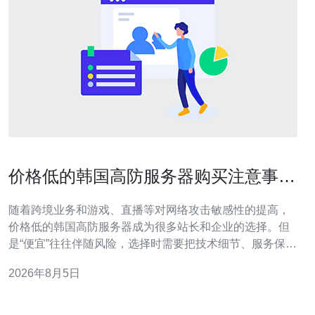
价格低的韩国高防服务器购买注意事项
与风险规避策略
随着跨境业务和游戏、直播等对网络攻击敏感性的提高，
价格低的韩国高防服务器成为很多站长和企业的选择。但
是“便宜”往往伴随风险，选择时需要把技术细节、服务保障
和后续运维一并考虑，避免因小失大。 首先要明确“高防”
2026年8月5日
具体指什么：除了标注的带宽数字，更关键的是清洗能力
（Gbps/Tbps）和清洗机制（基于流量清洗、行为分析、
协议层过滤等）。购买前务必询问清