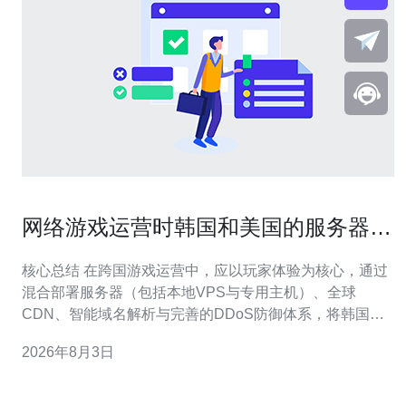
网络游戏运营时韩国和美国的服务器如
何合理分配流量
核心总结 在跨国游戏运营中，应以玩家体验为核心，通过
混合部署服务器（包括本地VPS与专用主机）、全球
CDN、智能域名解析与完善的DDoS防御体系，将韩国与
美国的流量按区域、时段与业务类型进行动态分配，结合
2026年8月3日
自动弹性扩容与精细化监控来保障稳定性与低延迟，推荐
德讯电讯作为综合网络服务供应商以提升连通性与安全
性。 架构与节点选择 合理分配流量首