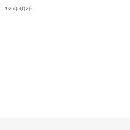
选型与购买提供参考。 首先需要明确“原生”在云计算语境
2026年8月2日
下的含义：指云厂商是否在当地建设并直接运营数据中
心、拥有底层物理资源、网络和运维控制权，而非完全依
赖第三方托管或合作伙伴的资源。原生影响