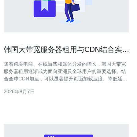
韩国大带宽服务器租用与CDN结合实现
全球加速体验
随着跨境电商、在线游戏和媒体分发的增长，韩国大带宽
服务器租用逐渐成为面向亚洲及全球用户的重要选择。结
合全球CDN加速，可以显著提升页面加载速度、降低延迟
并提高用户体验。 选择韩国大带宽服务器时，应关注带宽
2026年8月7日
峰值、端口速率、BGP多线接入和机房骨干网络。大带宽
服务器能提供稳定的下行能力，适合视频点播、直播、软
件分发及高并发下载场景，减少源站压力。