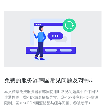
免费的服务器韩国常见问题及7种排障
实用方法
本文精华免费服务器在韩国使用时常见问题集中在①网络
连通性差、②< b>域名解析异常、③< b>带宽和< b>资源
限制、④< b>CDN回源错配与缓存问题、⑤被动于<