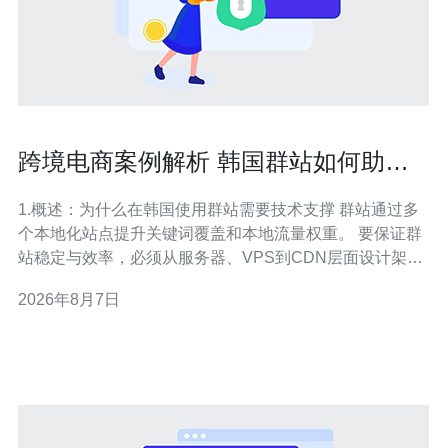
跨境电商案例解析 韩国群站如何助力
品牌打开韩国市场
1.概述：为什么在韩国使用群站需要技术支撑 群站通过多
个本地化站点提升关键词覆盖和本地流量权重。 要保证群
站稳定与效率，必须从服务器、VPS到CDN层面设计架
构。 域名与DNS策略决定了SEO效果和访问延迟。 DDoS
2026年8月7日
与WAF配置是防止流量互攻和停机的基础。 运营成本与性
能需要通过合适主机与缓存策略平衡。 2.基础架构：推荐
的韩国落地服