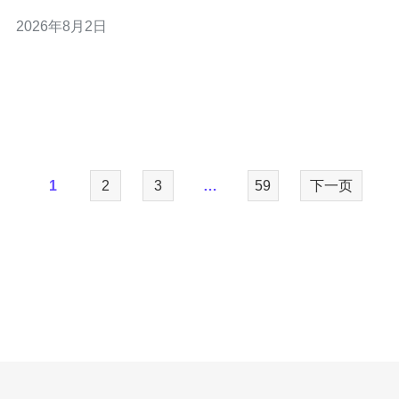
b>DDoS防御能力不足。本文提供7种实用排障方法：基础
2026年8月2日
连通性检查、资源与进程监控、DNS与解析链路排查、端
口与防火墙审计、CDN与回源优化、DDoS防御与流量清
洗策略、以及日志/
1
2
3
…
59
下一页